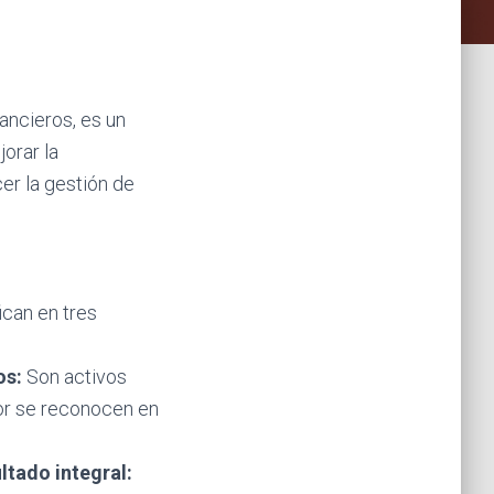
ancieros, es un
orar la
er la gestión de
ican en tres
os:
Son activos
lor se reconocen en
ltado integral: