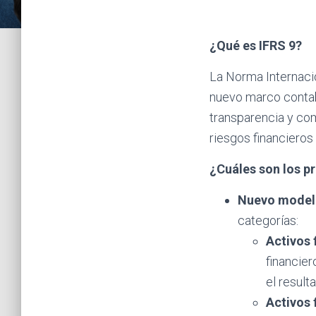
¿Qué es IFRS 9?
La Norma Internacio
nuevo marco contabl
transparencia y com
riesgos financieros
¿Cuáles son los p
Nuevo modelo
categorías:
Activos 
financie
el result
Activos 