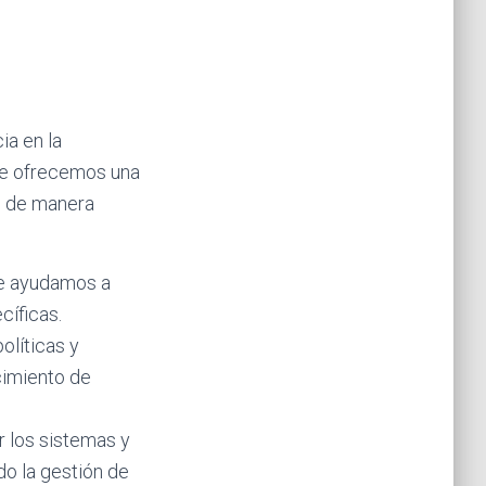
ia en la
Le ofrecemos una
 9 de manera
le ayudamos a
cíficas.
olíticas y
cimiento de
 los sistemas y
do la gestión de