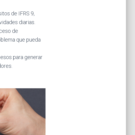
itos de IFRS 9,
idades diarias.
oceso de
roblema que pueda
cesos para generar
dores.