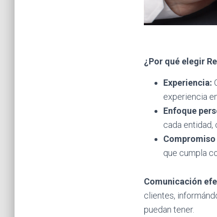
¿Por qué elegir R
Experiencia:
C
experiencia e
Enfoque pers
cada entidad, 
Compromiso c
que cumpla co
Comunicación efe
clientes, informánd
puedan tener.