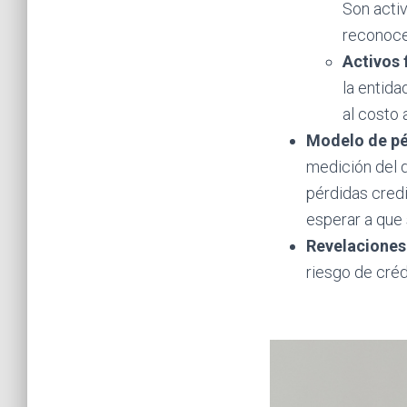
Son acti
reconocen
Activos 
la entida
al costo 
Modelo de pé
medición del d
pérdidas credi
esperar a que 
Revelaciones
riesgo de créd