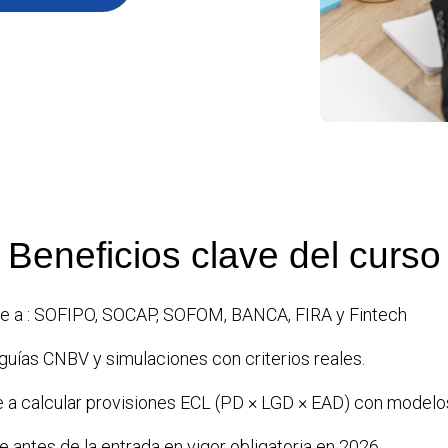
Beneficios clave del curso
le a : SOFIPO, SOCAP, SOFOM, BANCA, FIRA y Fintech
guías CNBV y simulaciones con criterios reales.
a calcular provisiones ECL (PD × LGD × EAD) con modelos
 antes de la entrada en vigor obligatoria en 2026.