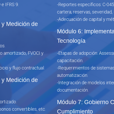
 e IFRS 9.
-Reportes específicos: C-0454
.
cartera, reservas, severidad, 
-Adecuación de capital y mét
n y Medición de
Módulo 6: Implementa
Tecnología
os.
sto amortizado, FVOCI y
-Etapas de adopción: Asses
capacitación.
io y flujo contractual.
-Requerimientos de sistemas:
automatización.
n y Medición de
-Integración de modelos inter
documentación.
Módulo 7: Gobierno Co
ortizado.
bonos convertibles, etc.
Cumplimiento