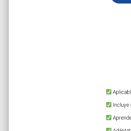
Aplicab
Incluye 
Aprende 
Adáptate