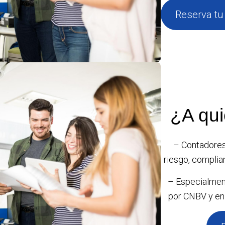
Reserva tu
¿A qui
– Contadores
riesgo, complia
– Especialment
por CNBV y en