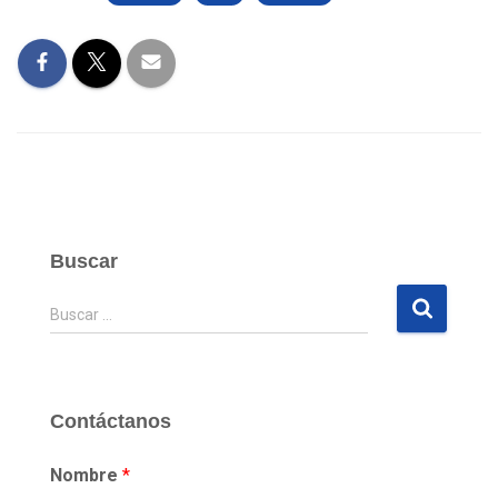
Buscar
B
Buscar …
u
s
c
a
Contáctanos
r
:
Nombre
*