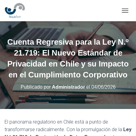
CAMBI
Cuenta Regresiva para la Ley N.º
21.719: El Nuevo Estándar de
Privacidad en Chile y su Impacto
en el Cumplimiento Corporativo
Publicado por
Administrador
el
04/06/2026
El panorama regulatorio en Chile está a punto de
transformarse radicalmente. Con la promulgación de la
Ley