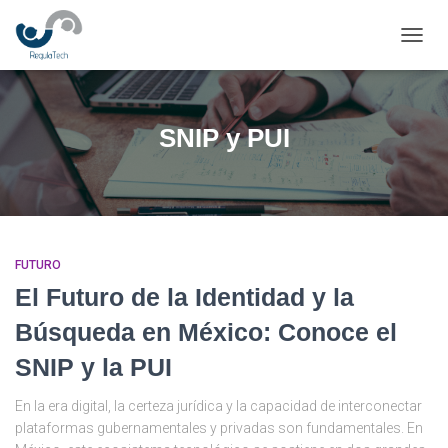
CAMBI
SNIP y PUI
FUTURO
El Futuro de la Identidad y la
Búsqueda en México: Conoce el
SNIP y la PUI
En la era digital, la certeza jurídica y la capacidad de interconectar
plataformas gubernamentales y privadas son fundamentales. En