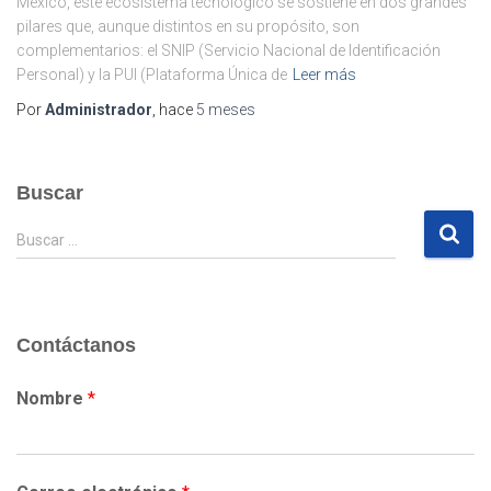
México, este ecosistema tecnológico se sostiene en dos grandes
pilares que, aunque distintos en su propósito, son
complementarios: el SNIP (Servicio Nacional de Identificación
Personal) y la PUI (Plataforma Única de
Leer más
Por
Administrador
, hace
5 meses
Buscar
B
Buscar …
u
s
c
a
Contáctanos
r
:
Nombre
*