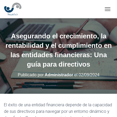
CAMBI
Asegurando el crecimiento, la
rentabilidad y el cumplimiento en
las entidades financieras: Una
guía para directivos
Publicado por
Administrador
el
02/09/2024
El éxito de una entidad financiera depende de la capacidad
de sus directivos para navegar por un entorno dinámico y