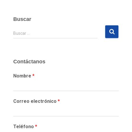
Buscar
B
Buscar …
u
s
c
a
Contáctanos
r
:
Nombre
*
Correo electrónico
*
Teléfono
*